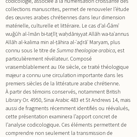
codicologie, associée à la numérisation croissante des
collections manuscrites, permet de renouveler l’étude
des œuvres arabes chrétiennes dans leur dimension
matérielle, culturelle et littéraire. Le cas d’al-Ǧāmiʿ
wuǧūh al-īmān bi-taṯlīṯ waḥdāniyyat Allāh wa-taʾannus
Allāh al-kalima min al-ṭāhira al-ʿaḏrāʾ Maryam, plus
connu sous le titre de
Summa theologiae arabica
, est
particulièrement révélateur. Composé
vraisemblablement au IXe siècle, ce traité théologique
majeur a connu une circulation importante dans les
premiers siècles de la littérature arabe chrétienne.
À partir des témoins conservés, notamment British
Library Or. 4950, Sinai Arabic 483 et St Andrews 14, mais
aussi de fragments récemment identifiés ou réévalués,
cette présentation examinera l’apport concret de
l’analyse codicologique. Ces éléments permettent de
comprendre non seulement la transmission de