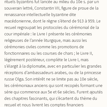
rituels byzantins fut lancée au milieu du 10e s. par un
souverain lettré, Constantin VII, figure de proue de la
renaissance intellectuelle byzantine dite
macédonienne, dont le règne s’étend de 913 à 959. Le
recueil regroupait les protocoles du cérémonial de la
cour impériale : le Livre I présente les cérémonies
religieuses de l’année liturgique, mais aussi les
cérémonies civiles comme les promotions de
fonctionnaires ou les courses de chars ; le Livre II,
légèrement postérieur, complète le Livre I, mais
s’élargit à la diplomatie, avec en particulier les grandes
réceptions d’ambassadeurs arabes, ou de la princesse
russe Olga. Son intérêt ne se limite pas au 10e siècle,
les cérémoniaux anciens qui sont recopiés formant une
série qui commence aux 5e et 6e siècles. Furent ajoutés
des chapitres fascinants, qui s’écartent du thème du
recueil et nous livrent les comptes financiers