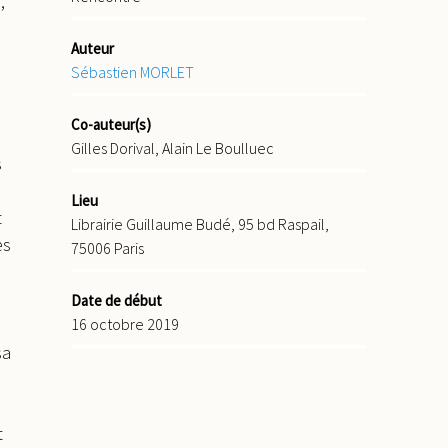
,
Auteur
Sébastien MORLET
Co-auteur(s)
Gilles Dorival, Alain Le Boulluec
s
Lieu
t
Librairie Guillaume Budé, 95 bd Raspail,
es
75006 Paris
Date de début
16 octobre 2019
sa
t