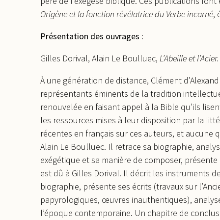
père de l’exégèse biblique. Ces publications font
Origène et la fonction révélatrice du Verbe incarné
,
Présentation des ouvrages :
Gilles Dorival, Alain Le Boulluec,
L’Abeille et l’Aci
À une génération de distance, Clément d’Alexandr
représentants éminents de la tradition intellectu
renouvelée en faisant appel à la Bible qu’ils lisent
les ressources mises à leur disposition par la lit
récentes en français sur ces auteurs, et aucune q
Alain Le Boulluec. Il retrace sa biographie, an
exégétique et sa manière de composer, présente ce
est dû à Gilles Dorival. Il décrit les instruments de 
biographie, présente ses écrits (travaux sur l’Anc
papyrologiques, œuvres inauthentiques), analyse l
l’époque contemporaine. Un chapitre de conclusi