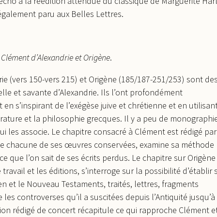
 écho à la réédition attendue du classique de Marguerite Harl
 également paru aux Belles Lettres.
er. Clément d’Alexandrie et Origène
.
ie (vers 150-vers 215) et Origène (185/187-251/253) sont de
elle et savante d’Alexandrie. Ils l’ont profondément
 en s’inspirant de l’exégèse juive et chrétienne et en utilisan
térature et la philosophie grecques. Il y a peu de monographi
ui les associe. Le chapitre consacré à Clément est rédigé par
alyse chacune de ses œuvres conservées, examine sa méthode
 que l’on sait de ses écrits perdus. Le chapitre sur Origène
travail et les éditions, s’interroge sur la possibilité d’établir 
ien et le Nouveau Testaments, traités, lettres, fragments
es controverses qu’il a suscitées depuis l’Antiquité jusqu’à
on rédigé de concert récapitule ce qui rapproche Clément e