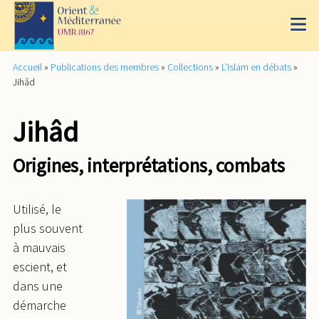
Accueil
»
Publications des membres
»
Collections
»
L’Islam en débats
»
Jihâd
Jihâd
Origines, interprétations, combats
Utilisé, le
plus souvent
à mauvais
escient, et
dans une
démarche