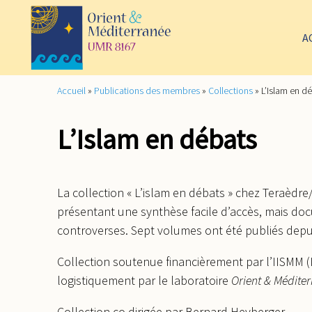
A
Accueil
»
Publications des membres
»
Collections
»
L’Islam en d
L’Islam en débats
La collection « L’islam en débats » chez Teraèdr
présentant une synthèse facile d’accès, mais doc
controverses. Sept volumes ont été publiés depuis
Collection soutenue financièrement par l’IISMM (
logistiquement par le laboratoire
Orient & Méditer
Collection co dirigée par Bernard Heyberger