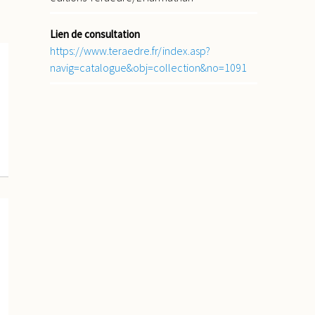
Lien de consultation
https://www.teraedre.fr/index.asp?
navig=catalogue&obj=collection&no=1091