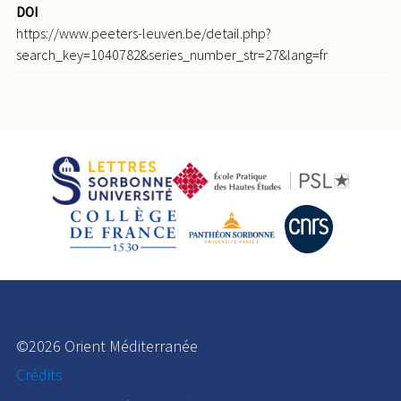
DOI
https://www.peeters-leuven.be/detail.php?
search_key=1040782&series_number_str=27&lang=fr
©2026 Orient Méditerranée
Crédits