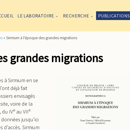
CCUEIL
LE LABORATOIRE
RECHERCHE
PUBLICATIONS
es
»
Sirmium à l’époque des grandes migrations
es grandes migrations
les à Sirmium en se
ont déjà fait
ossiers envisagés
ite, voire de la
e
e
, du IV
au VII
s données jusqu’ici
es d’accès. Sirmium