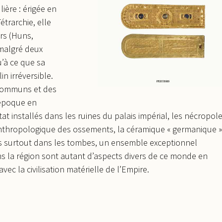
ière : érigée en
étrarchie, elle
rs (Huns,
 malgré deux
u’à ce que sa
n irréversible.
 communs et des
 époque en
tat installés dans les ruines du palais impérial, les nécropol
yse anthropologique des ossements, la céramique « germanique »
és surtout dans les tombes, un ensemble exceptionnel
ans la région sont autant d’aspects divers de ce monde en
ec la civilisation matérielle de l’Empire.