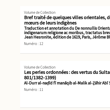
Volume de Collection
Bref traité de quelques villes orientales, d
mœurs de leurs indigènes
Traduction et annotation du De nonnullis Orient
indigenarum religione ac moribus, tractatus brev
Jean Hesronite, édition de 1619, Paris, Jérôme B
Numéro : 12
Volume de Collection
Les perles ordonnées : des vertus du Sult
801/1382-1399)
Al-Durr al-naḍīd fī manāqib al-Malik al-Ẓāhir Abī 
Numéro : 11