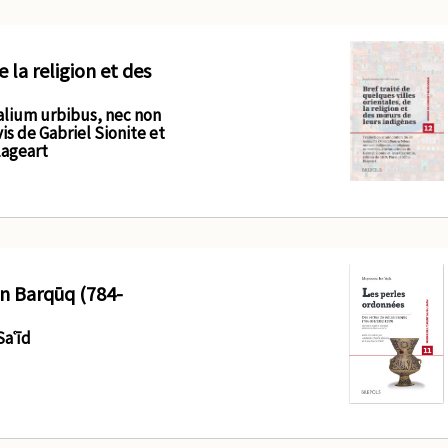
e la religion et des
alium urbibus, nec non
is de Gabriel Sionite et
lageart
an Barqūq (784-
Saʿīd