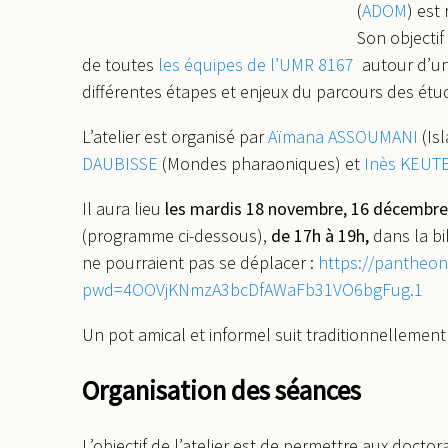
(
ADOM
) est
Son objectif
de toutes
les équipes de l’UMR 8167
autour d’un 
différentes étapes et enjeux du parcours des étu
L’atelier est organisé par
Aïmana ASSOUMANI
(Is
DAUBISSE
(Mondes pharaoniques) et
Inès KEUT
Il aura lieu
les mardis 18 novembre, 16 décembre, 27
(programme ci-dessous),
de 17h à 19h,
dans la bi
ne pourraient pas se déplacer :
https://pantheo
pwd=4OOVjKNmzA3bcDfAWaFb31VO6bgFug.1
Un pot amical et informel suit traditionnellemen
Organisation des séances
L’objectif de l’atelier est de permettre aux docto