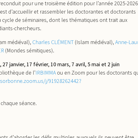
 reconduit pour une troisième édition pour l’année 2025-2026
 est d’accueillir et rassembler les doctorantes et doctorants
cycle de séminaires, dont les thématiques ont trait aux
diants-chercheurs.
lam médiéval),
Charles CLÉMENT
(Islam médiéval),
Anne-Lau
ER
(Mondes sémitiques).
 janvier, 17 février, 10 mars, 7 avril, 5 mai et 2 juin
bliothèque de l’
IRBIMMA
ou en Zoom pour les doctorants qu
nsorbonne.zoom.us/j/91928262442?
t chaque séance.
rants d’aborder les défis multiples auxquels ils peuvent être