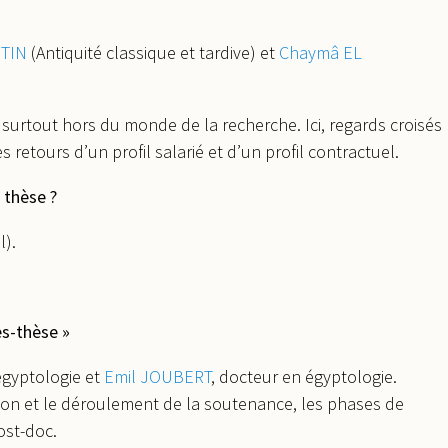
RTIN
(Antiquité classique et tardive) et
Chaymâ EL
 surtout hors du monde de la recherche. Ici, regards croisés
 retours d’un profil salarié et d’un profil contractuel.
 thèse ?
l).
ès-thèse »
égyptologie et
Emil JOUBERT
, docteur en égyptologie.
on et le déroulement de la soutenance, les phases de
ost-doc.