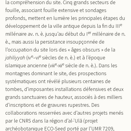
la compréhension du site. Cinq grands secteurs de
fouille, associant fouille extensive et sondages
profonds, mettent en lumière les principales étapes du
e
développement de la ville antique depuis la fin du III
er
millénaire av. n. è. jusqu’au début du I
millénaire de n.
è., mais aussi la persistance insoupçonnée de
l’occupation du site lors des « âges obscurs » de la
e
e
jahiliyyah
(iv
–vi
siècles de n. è.) et à l’époque
e
e
islamique ancienne (viii
-xii
siècle de n. è.). Dans les
montagnes dominant le site, des prospections
systématiques ont révélé plusieurs centaines de
tombes, d’imposantes installations défensives et deux
grands sanctuaires de hauteur, associés à des milliers
d’inscriptions et de gravures rupestres. Des
collaborations resserrées avec d’autres projets menés
par le CNRS dans la région d’al-ʿUlā (projet
archéobotanique ECO-Seed porté par l’UMR 7209,