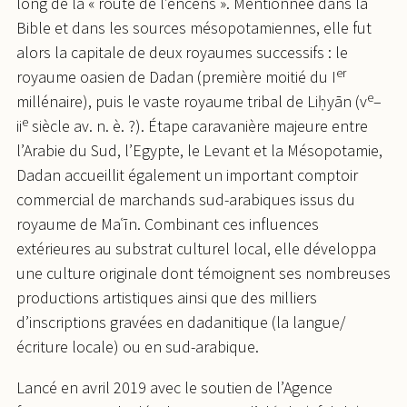
long de la « route de l’encens ». Mentionnée dans la
Bible et dans les sources mésopotamiennes, elle fut
alors la capitale de deux royaumes successifs : le
er
royaume oasien de Dadan (première moitié du I
e
millénaire), puis le vaste royaume tribal de Liḥyān (v
–
e
ii
siècle av. n. è. ?). Étape caravanière majeure entre
l’Arabie du Sud, l’Egypte, le Levant et la Mésopotamie,
Dadan accueillit également un important comptoir
commercial de marchands sud-arabiques issus du
royaume de Maʿīn. Combinant ces influences
extérieures au substrat culturel local, elle développa
une culture originale dont témoignent ses nombreuses
productions artistiques ainsi que des milliers
d’inscriptions gravées en dadanitique (la langue/
écriture locale) ou en sud-arabique.
Lancé en avril 2019 avec le soutien de l’Agence