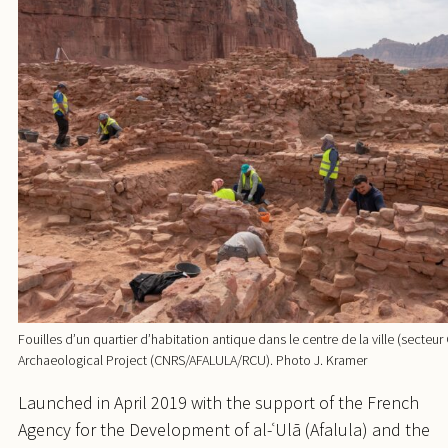
Fouilles d’un quartier d’habitation antique dans le centre de la ville (secteu
Archaeological Project (CNRS/AFALULA/RCU). Photo J. Kramer
Launched in April 2019 with the support of the French
Agency for the Development of al-ʿUlā (Afalula) and the