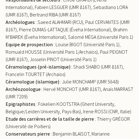
International), Fabien LESGUER (UMR 8167), Sebastiano LORA
(UMR 8167), Bertrand RIBA (UMR 8167)
Archéologues
: Saeed ALAHMARI (RCU), Paul CERVANTES (UMR
8167), Pierre DUMAS-LATTAQUE (Éveha International), Brahim
M’BAREK (Éveha International), Salomé MÉGA (Université Paris 1)
Equipe de prospection
: Louise BIGOT (Université Paris 1),
Romuald HOUSSE (Université Paris 1/Archaïos), Paul PEIGNOT
(UMR 8167), Josselin PINOT (Université Paris 1)
Céramologues (pré-islamique)
: Shadi SHABO (UMR 8167),
Francelin TOURTET (Archaïos)
Céramologue (islamique)
: Julie MONCHAMP (UMR 5648)
Archéozoologue
: Hervé MONCHOT (UMR 8167), Anaïs MARRAST
(UMR 7209)
Epigraphistes
: Fokelien KOOTSTRA (Ghent University,
Belgique/Leiden University, Pays-Bas), Irene ROSSI (CNR, Italie)
Etude des carrières et de la taille de pierre
: Thierry GRÉGOR
(Université de Poitiers)
Conservateurs pierre
: Benjamin BLAISOT, Marianne