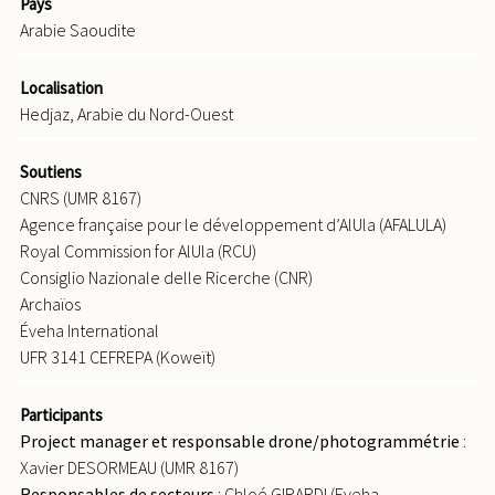
Pays
Arabie Saoudite
Localisation
Hedjaz, Arabie du Nord-Ouest
Soutiens
CNRS (UMR 8167)
Agence française pour le développement d’AlUla (AFALULA)
Royal Commission for AlUla (RCU)
Consiglio Nazionale delle Ricerche (CNR)
Archaïos
Éveha International
UFR 3141 CEFREPA (Koweït)
Participants
Project manager et responsable drone/photogrammétrie
:
Xavier DESORMEAU (UMR 8167)
Responsables de secteurs
: Chloé GIRARDI (Eveha