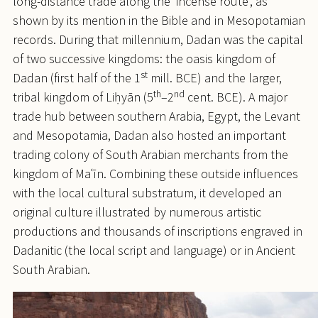
long-distance trade along the ‘incense route’, as
shown by its mention in the Bible and in Mesopotamian
records. During that millennium, Dadan was the capital
of two successive kingdoms: the oasis kingdom of
st
Dadan (first half of the 1
mill. BCE) and the larger,
th
nd
tribal kingdom of Liḥyān (5
–2
cent. BCE). A major
trade hub between southern Arabia, Egypt, the Levant
and Mesopotamia, Dadan also hosted an important
trading colony of South Arabian merchants from the
kingdom of Maʿīn. Combining these outside influences
with the local cultural substratum, it developed an
original culture illustrated by numerous artistic
productions and thousands of inscriptions engraved in
Dadanitic (the local script and language) or in Ancient
South Arabian.