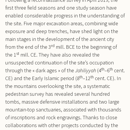
first three field seasons and one study season have
enabled considerable progress in the understanding of
the site. Five major excavation areas, combining wide
exposure and deep trenches, have shed light on the
main stages in the development of the ancient city
rd
from the end of the 3
mill. BCE to the beginning of
st
the 1
mill. CE. They have also revealed the
unsuspected continuation of the site’s occupation
th
th
through the « dark ages » of the
Jahiliyyah
(4
–6
cent.
th
th
CE) and the Early Islamic period (8
–12
cent. CE). In
the mountains overlooking the site, a systematic
pedestrian survey has revealed several hundred
tombs, massive defensive installations and two large
mountain-top sanctuaries, associated with thousands
of inscriptions and rock engravings. Thanks to close
collaborations with other projects conducted by the