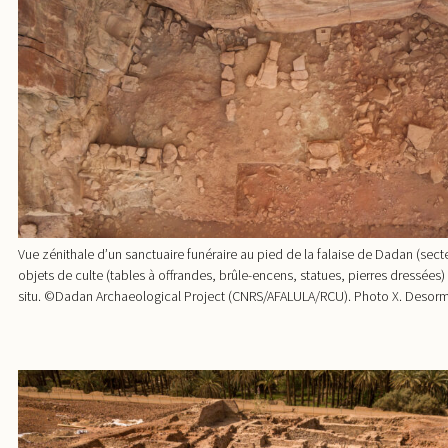
Vue zénithale d’un sanctuaire funéraire au pied de la falaise de Dadan (sec
objets de culte (tables à offrandes, brûle-encens, statues, pierres dressées) 
situ. ©Dadan Archaeological Project (CNRS/AFALULA/RCU). Photo X. Desor