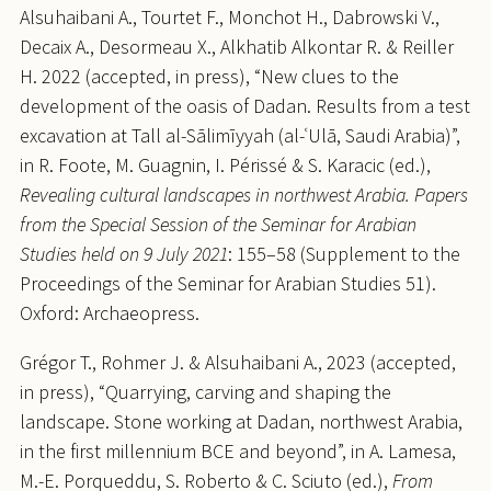
Alsuhaibani A., Tourtet F., Monchot H., Dabrowski V.,
Decaix A., Desormeau X., Alkhatib Alkontar R. & Reiller
H. 2022 (accepted, in press), “New clues to the
development of the oasis of Dadan. Results from a test
excavation at Tall al-Sālimīyyah (al-ʿUlā, Saudi Arabia)”,
in R. Foote, M. Guagnin, I. Périssé & S. Karacic (ed.),
Revealing cultural landscapes in northwest Arabia. Papers
from the Special Session of the Seminar for Arabian
Studies held on 9 July 2021
: 155–58 (Supplement to the
Proceedings of the Seminar for Arabian Studies 51).
Oxford: Archaeopress.
Grégor T., Rohmer J. & Alsuhaibani A., 2023 (accepted,
in press), “Quarrying, carving and shaping the
landscape. Stone working at Dadan, northwest Arabia,
in the first millennium BCE and beyond”, in A. Lamesa,
M.-E. Porqueddu, S. Roberto & C. Sciuto (ed.),
From