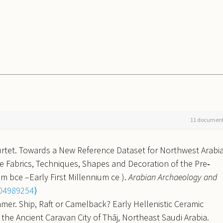
11 documen
rtet. Towards a New Reference Dataset for Northwest Arabi
he Fabrics, Techniques, Shapes and Decoration of the Pre‐
m bce –Early First Millennium ce ).
Arabian Archaeology and
-04989254⟩
er. Ship, Raft or Camelback? Early Hellenistic Ceramic
he Ancient Caravan City of Thāj, Northeast Saudi Arabia.