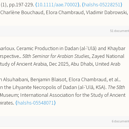
6 (1), pp.197-229.
⟨10.1111/aae.70002⟩
.
⟨halshs-05228251⟩
Charlène Bouchaud, Elora Chambraud, Vladimir Dabrowski,
rthwest Arabia: New Archaeological Evidence on the Occupati
bia) Between the Third and Seventh Centuries CE.
Arabian
51 documen
aae.70009⟩
.
⟨hal-05515409⟩
y, Pierre Deschamps, Vincent Battesti, et al.. Strontium
rloux. Ceramic Production in Dadan (al-ʿUlā) and Khaybar
vation in Arabia.
Frontiers in Earth Science
, 2023, 11,
rspective..
58th Seminar for Arabian Studies
, Zayed National
⟨mnhn-04351509⟩
tudy of Ancient Arabia, Dec 2025, Abu Dhabi, United Arab
r, Patrice Courtaud. Pratiques funéraires dans l’Arabie
Mémoires de la Société d'anthropologie de Paris
, 2022, 34 (1),
Alsuhaibani, Benjamin Blaisot, Elora Chambraud, et al..
n the Lihyanite Necropolis of Dadan (al-ʿUlā, KSA).
The 58th
 MAZZILLI, Rural Cult Centres in the Hauran. Part of the
Museum; International Association for the Study of Ancient
AD 300). Oxford, Archaeopress, 2018. 1 vol. broché, 200 p., 
irates.
⟨halshs-05548071⟩
. Prix : 32 £. ISBN 978-1-78491-954-2..
L'Antiquité classique 
00 years of settlement in one of the main ancient north-
021.
⟨halshs-03513016⟩
o the Early Islamic Period.
RCU Archaeological Team Lecture
istique, parthe et sassanide : la ville caravanière de Thāj
6 documen
a, Saudi Arabia.
⟨hal-05548045⟩
çaise d'archéologie classique
, 2019, 49, pp.137-194.
⟨halshs-