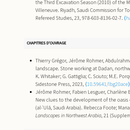
Congress on the Arcaheology of the Ancient N
the Third Excavation Season (2010) of the Mad
R. Alkhatib-Alkontar, Paul Calou, Jérôme R
Méditerranée, Jun 2025, Lyon, France.
⟨hal
Villeneuve. Riyadh, Saudi Commission for Tou
structures using the magnetic method in Tha
Jérôme Rohmer. Tracing the Mobility of Peo
Refereed Studies, 23, 978-603-8136-02-7.
⟨h
Union General Assembly 2017
, Apr 2017, Vien
Antiquity): Insights, Challenges, and Perspe
Perspectives on Mobility and Fluidity in Arid R
(NY), United States.
⟨halshs-05547985⟩
CHAPITRES D'OUVRAGE
Jérôme Rohmer. “The men of Dedan were thy
Settlement of Dadan (NW Arabia), from the 
Thierry Grégor, Jérôme Rohmer, Abdulrahma
terrestres et maritimes de l'âge du Bronze à l
landscape. Stone working at Dadan, northwe
Monde Arabe; Archaïos; Sorbonne Université
K. Whitaker; G. Gattiglia; C. Sciuto; M.E. Po
France.
⟨halshs-04871793⟩
Sidestone Press, 2023,
⟨10.59641/lbg20ace⟩
Alexia Rosak, Jérôme Rohmer, Julie Moncha
Jérôme Rohmer, Fabien Lesguer, Charlène B
Umayyad/Abbasid elite residence in northwe
New clues to the development of the oasis o
building of Dadan.
Islamic Archaeology Confe
(al-ʿUlā, Saudi Arabia). Rebecca Foote; Maria
04797557⟩
Landscapes in Northwest Arabia
, 21 (Supple
Vladimir Dabrowski, Aline Garnier, Valentine
Seminar for Arabian Studies, 978180327394
to pooping: Fodder supply in the ancient car