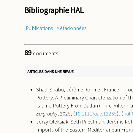
Bibliographie HAL
Publications
Métadonnées
89
documents
ARTICLES DANS UNE REVUE
Shadi Shabo, Jérôme Rohmer, Francelin Tou
Pottery: A Preliminary Characterization of t
Islamic Pottery From Dadan (Third Millenniu
Epigraphy
, 2025,
⟨10.1111/aae.12265⟩
.
⟨hal
Jerzy Oleksiak, Seth Priestman, Jérôme Rohm
Imports of the Eastern Mediterranean From t