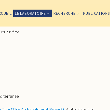
CCUEIL
LE LABORATOIRE
RECHERCHE
PUBLICATIONS
HMER Jérôme
éditerranée
 Thaj (Thaj Archaeological Project)
, Arabie saoudite