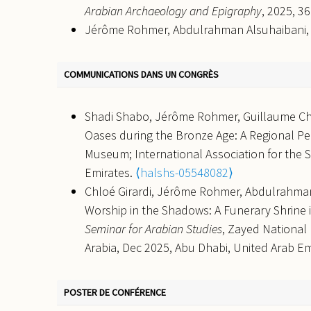
Arabian Archaeology and Epigraphy
, 2025, 3
Jérôme Rohmer, Abdulrahman Alsuhaibani, 
et al.. Bridging the Late Antique Gap in No
of Wādī al‐Qurā (al‐ʿUlā [AlUla], Saudi Ara
COMMUNICATIONS DANS UN CONGRÈS
Archaeology and Epigraphy
, 2025,
⟨10.1111/
Saskia E Ryan, Éric Douville, Arnaud Dapoign
Shadi Shabo, Jérôme Rohmer, Guillaume Cha
isotope evidence for Pre-Islamic cotton culti
Oases during the Bronze Age: A Regional Pe
pp.1257482.
⟨10.3389/feart.2023.1257482⟩
.
Museum; International Association for the S
Marie Laguardia, Olivia Munoz, Jérôme Rohme
Emirates.
⟨halshs-05548082⟩
antique : la nécropole de Thaj.
Bulletins et 
Chloé Girardi, Jérôme Rohmer, Abdulrahman 
⟨10.4000/bmsap.9483⟩
.
⟨halshs-03582673⟩
Worship in the Shadows: A Funerary Shrine i
Jérôme Rohmer. Compte-rendu de: Francesca
Seminar for Arabian Studies
, Zayed National 
Broader Network of the Near East (100 BC – 
Arabia, Dec 2025, Abu Dhabi, United Arab Em
ill. (ARCHAEOPRESS ROMAN ARCHAEOLOGY, 51)
Jérôme Rohmer, Abdulrahman Alsuhaibani. 30
revue interuniversitaire d’études classiques
, 2
Arabian oases: Dadan, from the Bronze Age t
Jérôme Rohmer. Aux marges des mondes hellén
POSTER DE CONFÉRENCE
Royal Commission for AlUla, Nov 2025, al-Ul
(Arabie orientale).
Bulletin de la Société fran