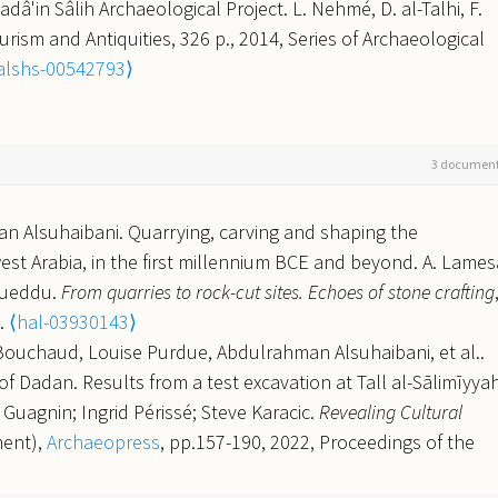
ear-East
, Université Lyon 2; Maison de l'Orient et de la
â'in Sâlih Archaeological Project. L. Nehmé, D. al-Talhi, F.
ohmer, Marc Munschy. Characterization of archaeological
shs-05547993⟩
rism and Antiquities, 326 p., 2014, Series of Archaeological
je archaeological site, Saudi Arabia.
European Geosciences
ple and Goods in Ancient North Arabia (Bronze Age to Late
alshs-00542793⟩
na, Austria.
⟨halshs-03951758⟩
ctives.
People of the Sand, People of the Tent: Archaeological
egions
, NYU Center for Ancient Studies, Mar 2025, New York
3 documen
 merchants”: Trade and Exchange at the ancient Oasis
Bronze Age to Late Antiquity.
Sur les routes d'Arabie. Itinéraire
n Alsuhaibani. Quarrying, carving and shaping the
a période islamique
, Association Routes de l'Orient; Institut du
st Arabia, in the first millennium BCE and beyond. A. Lames
; CEFREPA; UMR 8167 Orient & Méditerranée, Dec 2024, Paris
rqueddu.
From quarries to rock-cut sites. Echoes of stone crafting
.
⟨hal-03930143⟩
mp, Hervé Monchot, Elora Chambraud, et al.. An
ouchaud, Louise Purdue, Abdulrahman Alsuhaibani, et al..
st Arabia: new excavations on the Early Islamic monumenta
f Dadan. Results from a test excavation at Tall al-Sālimīyya
rence (ISAC) 2024
, Nov 2024, Frankfort, Germany.
⟨hal-
 Guagnin; Ingrid Périssé; Steve Karacic.
Revealing Cultural
ment),
Archaeopress
, pp.157-190, 2022, Proceedings of the
 Fichet, Hervé Monchot, Jacqueline Studer, et al.. From grazi
5.
⟨hal-03930118⟩
avan city of Thāj (Saudi Arabia) using a multi-proxy