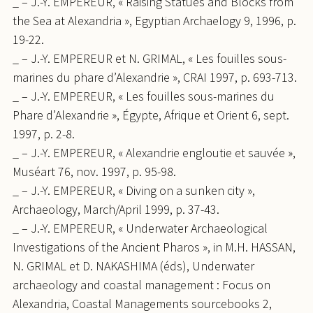
_ – J.-Y. EMPEREUR, « Raising Statues and Blocks from
the Sea at Alexandria », Egyptian Archaelogy 9, 1996, p.
19-22.
_ – J.-Y. EMPEREUR et N. GRIMAL, « Les fouilles sous-
marines du phare d’Alexandrie », CRAI 1997, p. 693-713.
_ – J.-Y. EMPEREUR, « Les fouilles sous-marines du
Phare d’Alexandrie », Égypte, Afrique et Orient 6, sept.
1997, p. 2-8.
_ – J.-Y. EMPEREUR, « Alexandrie engloutie et sauvée »,
Muséart 76, nov. 1997, p. 95-98.
_ – J.-Y. EMPEREUR, « Diving on a sunken city »,
Archaeology, March/April 1999, p. 37-43.
_ – J.-Y. EMPEREUR, « Underwater Archaeological
Investigations of the Ancient Pharos », in M.H. HASSAN,
N. GRIMAL et D. NAKASHIMA (éds), Underwater
archaeology and coastal management : Focus on
Alexandria, Coastal Managements sourcebooks 2,