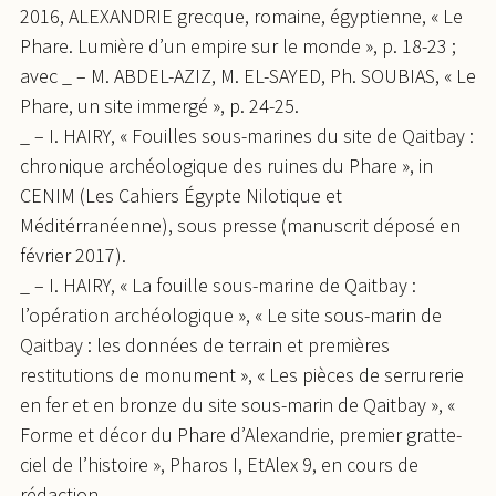
2016, ALEXANDRIE grecque, romaine, égyptienne, « Le
Phare. Lumière d’un empire sur le monde », p. 18-23 ;
avec _ – M. ABDEL-AZIZ, M. EL-SAYED, Ph. SOUBIAS, « Le
Phare, un site immergé », p. 24-25.
_ – I. HAIRY, « Fouilles sous-marines du site de Qaitbay :
chronique archéologique des ruines du Phare », in
CENIM (Les Cahiers Égypte Nilotique et
Méditérranéenne), sous presse (manuscrit déposé en
février 2017).
_ – I. HAIRY, « La fouille sous-marine de Qaitbay :
l’opération archéologique », « Le site sous-marin de
Qaitbay : les données de terrain et premières
restitutions de monument », « Les pièces de serrurerie
en fer et en bronze du site sous-marin de Qaitbay », «
Forme et décor du Phare d’Alexandrie, premier gratte-
ciel de l’histoire », Pharos I, EtAlex 9, en cours de
rédaction.