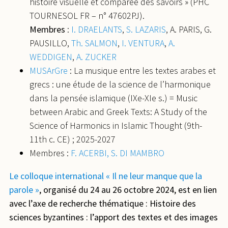
histoire visuelle et comparée des savoirs » (PHC
TOURNESOL FR – n° 47602PJ).
Membres
:
I. DRAELANTS
,
S. LAZARIS
, A. PARIS, G.
PAUSILLO,
Th. SALMON
,
I. VENTURA
,
A.
WEDDIGEN
,
A. ZUCKER
MUSArGre
: La musique entre les textes arabes et
grecs : une étude de la science de l’harmonique
dans la pensée islamique (IXe-XIe s.) = Music
between Arabic and Greek Texts: A Study of the
Science of Harmonics in Islamic Thought (9th-
11th c. CE) ; 2025-2027
Membres :
F. ACERBI,
S. DI MAMBRO
Le colloque international « Il ne leur manque que la
parole »
, organisé du 24 au 26 octobre 2024, est en lien
avec l’axe de recherche thématique : Histoire des
sciences byzantines : l’apport des textes et des images