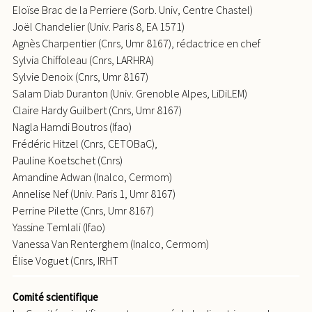
Eloïse Brac de la Perriere (Sorb. Univ, Centre Chastel)
Joël Chandelier (Univ. Paris 8, EA 1571)
Agnès Charpentier (Cnrs, Umr 8167), rédactrice en chef
Sylvia Chiffoleau (Cnrs, LARHRA)
Sylvie Denoix (Cnrs, Umr 8167)
Salam Diab Duranton (Univ. Grenoble Alpes, LiDiLEM)
Claire Hardy Guilbert (Cnrs, Umr 8167)
Nagla Hamdi Boutros (Ifao)
Frédéric Hitzel (Cnrs, CETOBaC),
Pauline Koetschet (Cnrs)
Amandine Adwan (Inalco, Cermom)
Annelise Nef (Univ. Paris 1, Umr 8167)
Perrine Pilette (Cnrs, Umr 8167)
Yassine Temlali (Ifao)
Vanessa Van Renterghem (Inalco, Cermom)
Élise Voguet (Cnrs, IRHT
Comité scientifique