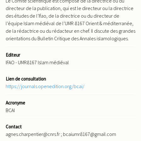
Le Comité scientifique est composé de la directrice ou du
directeur de la publication, qui est le directeur ou la directrice
des études de l’Ifao, de la directrice ou du directeur de
l’équipe Islam médiéval de l’UMR 8167 Orient & méditerranée,
de la rédactrice ou du rédacteur en chef. Il discute des grandes
orientations du Bulletin Critique des Annales islamologiques.
Editeur
IFAO - UMR8167 Islam médiéval
Lien de consultation
https://journals.openedition.org/bcai/
Acronyme
BCAI
Contact
agnes.charpentier@cnrs.fr ; bcaiumr8167@gmail.com