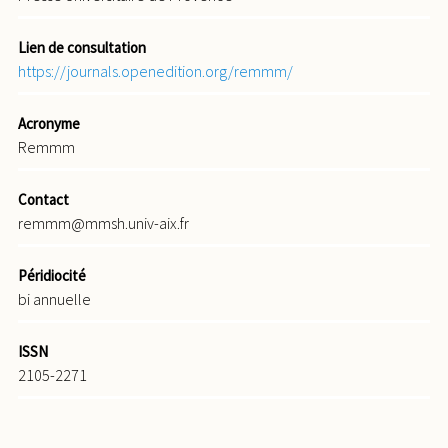
Lien de consultation
https://journals.openedition.org/remmm/
Acronyme
Remmm
Contact
remmm@mmsh.univ-aix.fr
Péridiocité
bi annuelle
ISSN
2105-2271