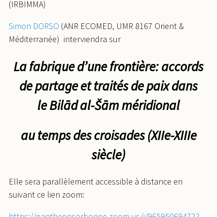
(IRBIMMA)
Simon DORSO
(ANR ECOMED, UMR 8167 Orient &
Méditerranée) interviendra sur
La fabrique d’une frontière: accords
de partage et traités de paix dans
le Bilād al-Šām méridional
au temps des croisades (XIIe-XIIIe
siècle)
Elle sera parallèlement accessible à distance en
suivant ce lien zoom:
https://pantheonsorbonne.zoom.us/j/96595069472?