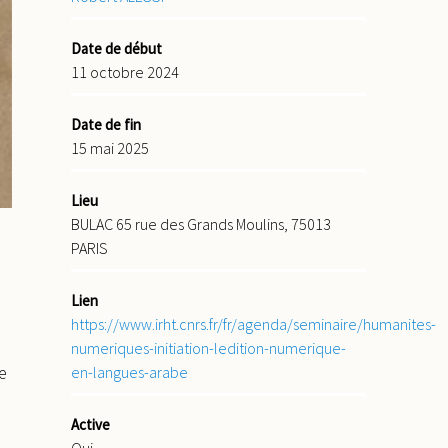
Date de début
11 octobre 2024
Date de fin
15 mai 2025
Lieu
BULAC 65 rue des Grands Moulins, 75013
s
PARIS
Lien
https://www.irht.cnrs.fr/fr/agenda/seminaire/humanites-
numeriques-initiation-ledition-numerique-
e
en-langues-arabe
Active
Oui