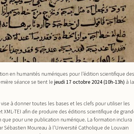
ion en humanités numériques pour l’édition scientifique de
emière séance se tient le
jeudi 17 octobre 2024
(10h-13h)
à la
vise à donner toutes les bases et les clefs pour utiliser les
XML-TEI afin de produire des éditions scientifique de grand
on que pour une publication numérique. La formation inclura
ar Sébastien Moureau à l’Université Catholique de Louvain