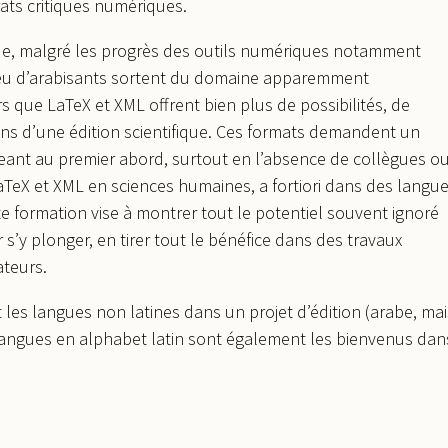
rats critiques numériques.
 que, malgré les progrès des outils numériques notamment
 peu d’arabisants sortent du domaine apparemment
rs que LaTeX et XML offrent bien plus de possibilités, de
ins d’une édition scientifique. Ces formats demandent un
eant au premier abord, surtout en l’absence de collègues o
X et XML en sciences humaines, a fortiori dans des langu
ette formation vise à montrer tout le potentiel souvent ignoré
s’y plonger, en tirer tout le bénéfice dans des travaux
ateurs.
nt les langues non latines dans un projet d’édition (arabe, mai
 de langues en alphabet latin sont également les bienvenus dan