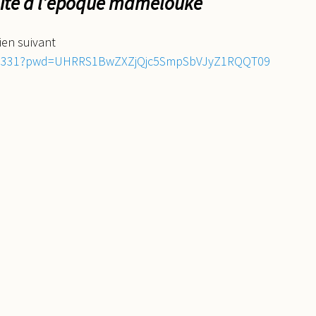
rnité à l’époque mamelouke
ien suivant
586331?pwd=UHRRS1BwZXZjQjc5SmpSbVJyZ1RQQT09