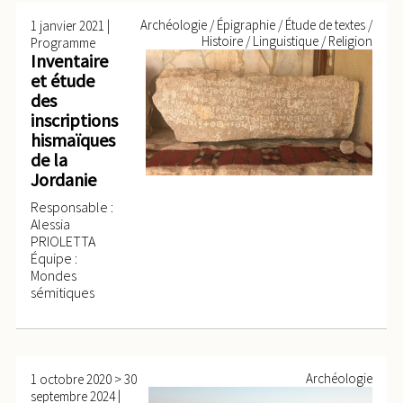
|
Archéologie / Épigraphie / Étude de textes /
1 janvier 2021
Histoire / Linguistique / Religion
Programme
Inventaire
et étude
des
inscriptions
hismaïques
de la
Jordanie
Responsable :
Alessia
PRIOLETTA
Équipe :
Mondes
sémitiques
>
Archéologie
1 octobre 2020
30
|
septembre 2024