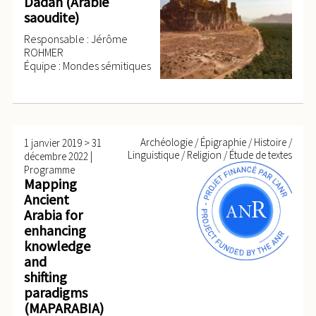
Dadan (Arabie
saoudite)
Responsable : Jérôme
ROHMER
Équipe : Mondes sémitiques
>
Archéologie / Épigraphie / Histoire /
1 janvier 2019
31
Linguistique / Religion / Étude de textes
|
décembre 2022
Programme
Mapping
Ancient
Arabia for
enhancing
knowledge
and
shifting
paradigms
(MAPARABIA)