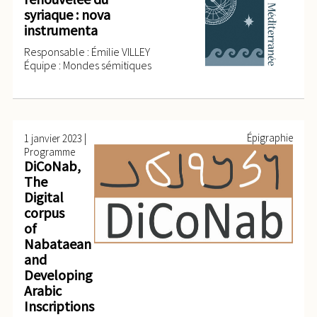
syriaque : nova
instrumenta
Responsable : Émilie VILLEY
Équipe : Mondes sémitiques
|
Épigraphie
1 janvier 2023
Programme
DiCoNab,
The
Digital
corpus
of
Nabataean
and
Developing
Arabic
Inscriptions