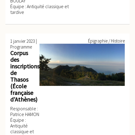
BOULAY
Équipe : Antiquité classique et
tardive
|
Épigraphie / Histoire
1 janvier 2023
Programme
Corpus
des
inscriptions
de
Thasos
(École
française
d’Athènes)
Responsable :
Patrice HAMON
Équipe :
Antiquité
classique et