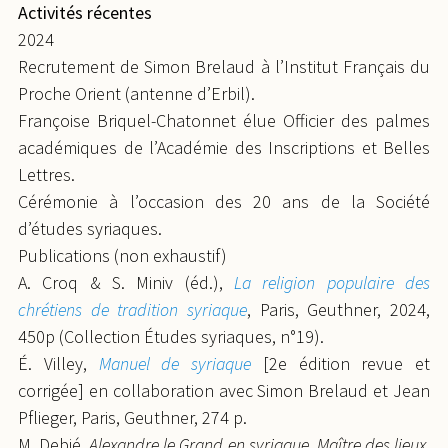
Activités récentes
2024
Recrutement de Simon Brelaud à l’Institut Français du
Proche Orient (antenne d’Erbil).
Françoise Briquel-Chatonnet élue Officier des palmes
académiques de l’Académie des Inscriptions et Belles
Lettres.
Cérémonie à l’occasion des 20 ans de la Société
d’études syriaques.
Publications (non exhaustif)
A. Croq & S. Miniv (éd.),
La religion populaire des
chrétiens de tradition syriaque
, Paris, Geuthner, 2024,
450p (Collection Études syriaques, n°19).
É. Villey,
Manuel de syriaque
[2e édition revue et
corrigée] en collaboration avec Simon Brelaud et Jean
Pflieger, Paris, Geuthner, 274 p.
M. Debié,
Alexandre le Grand en syriaque. Maître des lieux,