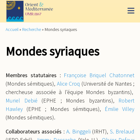
Accueil
»
Recherche
»
Mondes syriaques
Mondes syriaques
Membres statutaires
:
Françoise B
riquel Chatonnet
(Mondes sémitiques),
Alice Croq
(Université de Nantes ;
chercheuse associée à l’équipe Mondes byzantins),
Muriel Debié
(EPHE ; Mondes byzantins),
Robert
Hawley
(EPHE ; Mondes sémitiques),
Émilie Villey
(Mondes sémitiques).
Collaborateurs associés
:
A. Binggeli
(IRHT),
S. Brelaud
(IFPO-Erbil),
Jimmy D
accache
(Yale U.),
Olivier Defaux