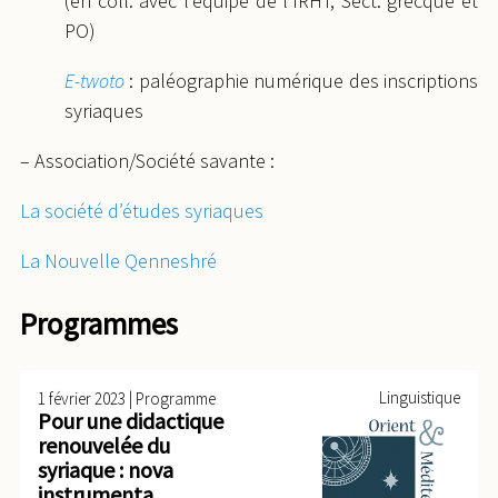
(en coll. avec l’équipe de l’IRHT, Sect. grecque et
PO)
E-twoto
: paléographie numérique des inscriptions
syriaques
– Association/Société savante :
La société d’études syriaques
La Nouvelle Qenneshré
Programmes
|
Linguistique
1 février 2023
Programme
Pour une didactique
renouvelée du
syriaque : nova
instrumenta