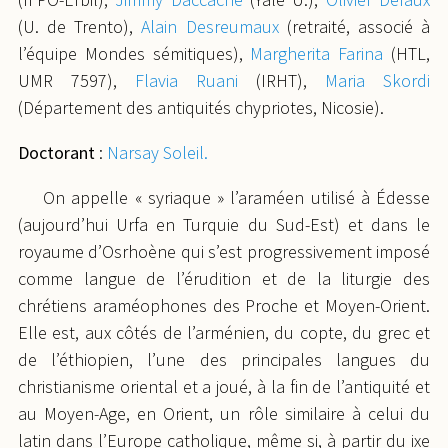
(U. de Trento),
Alain Desreumaux
(retraité, associé à
l’équipe Mondes sémitiques),
Margherita Farina
(HTL,
UMR 7597),
Flavia Ruani
(IRHT),
Maria
Skordi
(Département des antiquités chypriotes, Nicosie).
Doctorant
:
Narsay
Soleil.
On appelle « syriaque » l’araméen utilisé à Édesse
(aujourd’hui Urfa en Turquie du Sud-Est) et dans le
royaume d’Osrhoène qui s’est progressivement imposé
comme langue de l’érudition et de la liturgie des
chrétiens araméophones des Proche et Moyen-Orient.
Elle est, aux côtés de l’arménien, du copte, du grec et
de l’éthiopien, l’une des principales langues du
christianisme oriental et a joué, à la fin de l’antiquité et
au Moyen-Age, en Orient, un rôle similaire à celui du
latin dans l’Europe catholique, même si, à partir du ixe